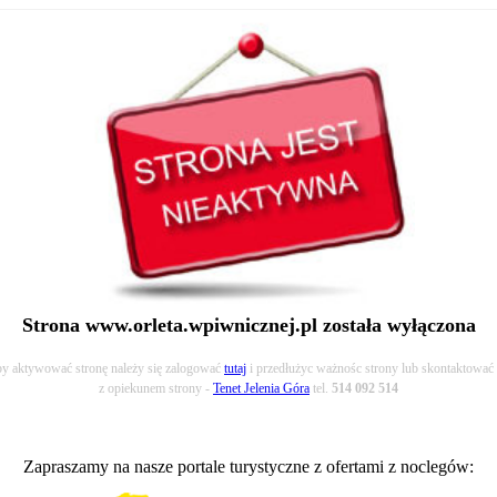
Strona www.orleta.wpiwnicznej.pl została wyłączona
y aktywować stronę należy się zalogować
tutaj
i przedłużyc ważnośc strony lub skontaktować 
z opiekunem strony -
Tenet Jelenia Góra
tel.
514 092 514
Zapraszamy na nasze portale turystyczne z ofertami z noclegów: